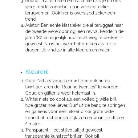
Round: In alle maten en materialen zie je nu ook
weer ronde zonnebrillen in vele collecties
terugkomen. Ook hier is oversized zeker een
trend.
Aviator: Een echte klassieker die al teruggaat naar
de tweede wereldoorlog, een revival kende in de
jaren ’80 en eigenlijk nooit echt weg te denken is
geweest. Nu is het weer hot om een aviator te
dragen. Je vind ze in alle kleuren en maten.
Kleuren:
Gold: Net als vorige eeuw lijken ook nu de
twintiger jaren de “Roaring twenties” te worden.
Goud en glitter is weer helemaal in.
White: niets zo cool als een volledig witte bril,
hoe groter hoe liever. Durf uit de band te springen
en ga eens voor een lekker dikke grote witte
zonnebril met donkere glazen en waan jezelf een
filmster.
Transparant: Heel stijlvol altijd geweest,
transparante kunststof brillen. Ook bij