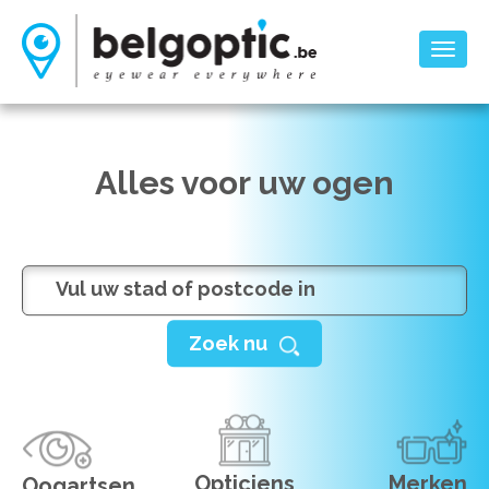
Toggl
naviga
Alles voor uw ogen
Zoek nu
Opticiens
Merken
Oogartsen