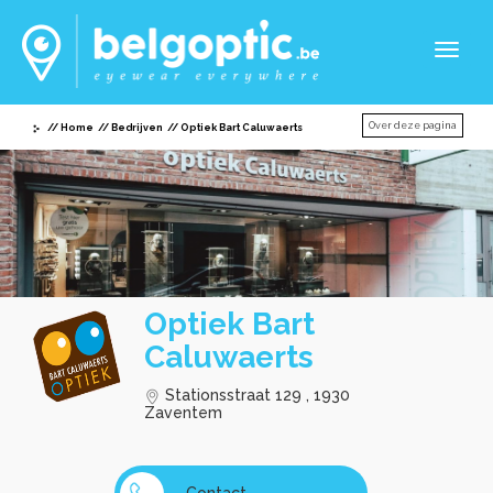
Toggl
naviga
Over deze pagina
Home
Bedrijven
Optiek Bart Caluwaerts
Optiek Bart
Caluwaerts
Stationsstraat 129 , 1930
Zaventem