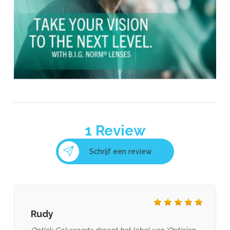
evil eye eyewear
FAÇONNABLE EYEWEAR
1
Review
Schrijf een review
Falco Linsen
Rudy