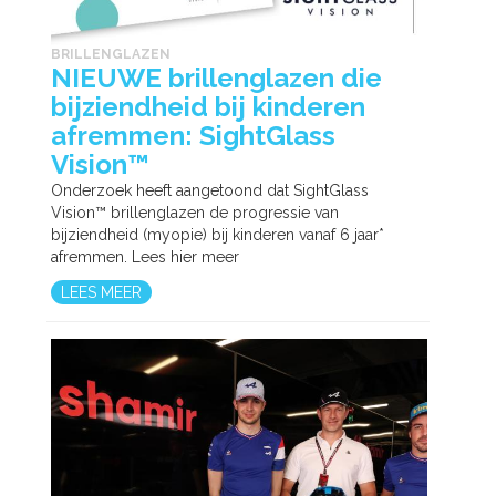
BRILLENGLAZEN
NIEUWE brillenglazen die
bijziendheid bij kinderen
afremmen: SightGlass
Vision™
Onderzoek heeft aangetoond dat SightGlass
Vision™ brillenglazen de progressie van
bijziendheid (myopie) bij kinderen vanaf 6 jaar*
afremmen. Lees hier meer
LEES MEER