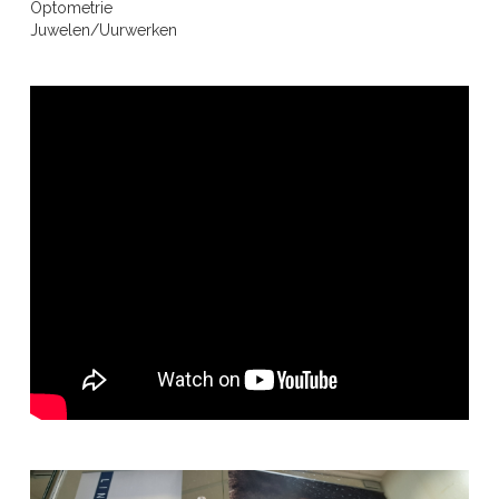
Optometrie
Juwelen/Uurwerken
INAMI - opticien reconnu
LINDBERG Eyewear