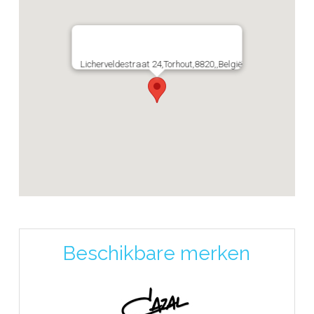
Licherveldestraat 24,Torhout,8820,,België
Beschikbare merken