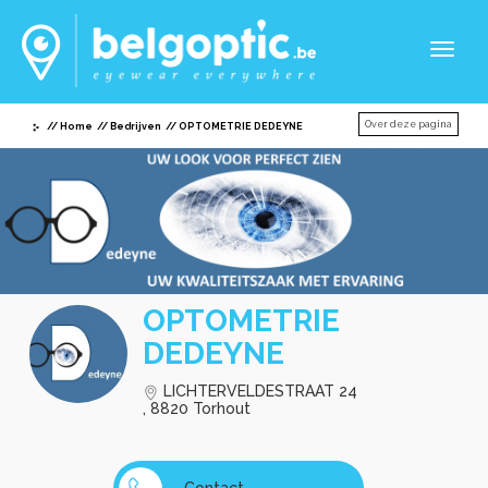
Toggl
naviga
Over deze pagina
Home
Bedrijven
OPTOMETRIE DEDEYNE
OPTOMETRIE
DEDEYNE
LICHTERVELDESTRAAT 24
, 8820 Torhout