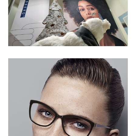
LIU JO
RIZIV -erkend opticien
theo eyewear