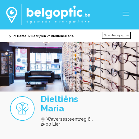
Toggl
naviga
Over deze pagina
Home
Bedrijven
Dieltiëns Maria
Dieltiëns
Maria
Waversesteenweg 6 ,
2500 Lier