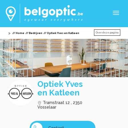
Toggl
naviga
Over deze pagina
Home
Bedrijven
Optiek Yves en Katleen
Optiek Yves
en Katleen
Tramstraat 12 , 2350
Vosselaar