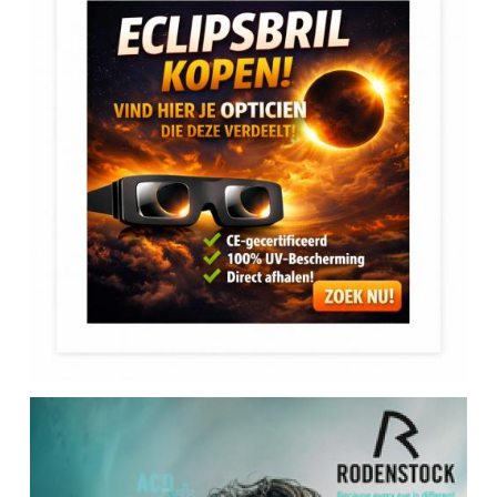
COOPER-VISION
eclipsbril zonsverduistering
EINSTOFFEN