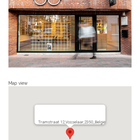
Map view
Tramstraat 12,Vosselaar,2350,,België