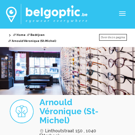
Toggl
naviga
Home
Bedrijven
Over deze pagina
Arnould Véronique (St-Michel)
Arnould
Véronique (St-
Michel)
Linthoutstraat 150 , 1040