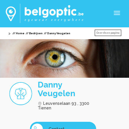
Toggl
naviga
Over deze pagina
Home
Bedrijven
Danny Veugelen
Danny
Veugelen
Leuvenselaan 93 , 3300
Tienen