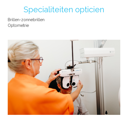
Specialiteiten opticien
MYKITA
Brillen-zonnebrillen
Optometrie
NIKE
RIZIV -erkend opticien