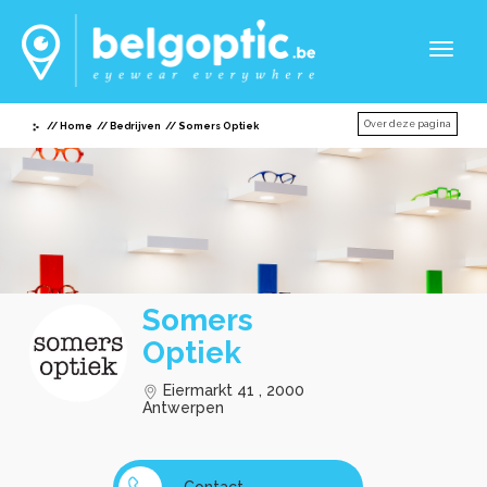
Toggl
naviga
Over deze pagina
Home
Bedrijven
Somers Optiek
Somers
Optiek
Eiermarkt 41 , 2000
Antwerpen