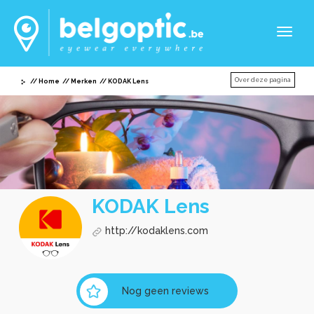
Toggl
naviga
Over deze pagina
Home
Merken
KODAK Lens
KODAK Lens
http://kodaklens.com
Nog geen reviews