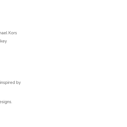
hael Kors
 key
inspired by
esigns.