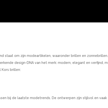
nd staat om zijn modeartikelen, waaronder brillen en zonnebrillen
merkende design-DNA van het merk: modern, elegant en verfijnd, 
Kors brillen:
sen bij de laatste modetrends. De ontwerpen zijn stijlvol en vaak