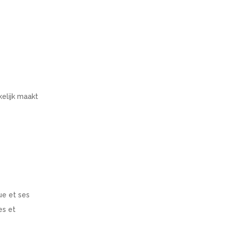
kelijk maakt
ue et ses
es et