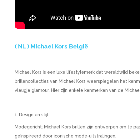
( NL ) Michael Kors België
Michael Kors is een luxe lifestylemerk dat wereldwijd beke
brillencollecties van Michael Kors weerspiegelen het ken
vleugje glamour. Hier zijn enkele kenmerken van de Michael 
1. Design en stijl
Modegericht: Michael Kors brillen zijn ontworpen om te pas
geïnspireerd door iconische mode-uitstralingen.