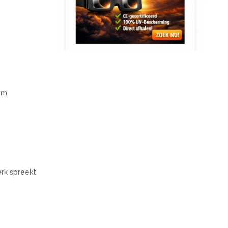
um.
erk spreekt