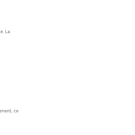
é. La
gment, ce