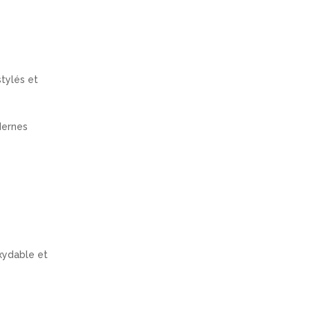
tylés et
dernes
oxydable et