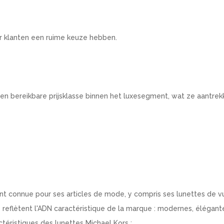
or klanten een ruime keuze hebben.
 een bereikbare prijsklasse binnen het luxesegment, wat ze aantrek
nt connue pour ses articles de mode, y compris ses lunettes de v
s reflètent l'ADN caractéristique de la marque : modernes, élégant
téristiques des lunettes Michael Kors :