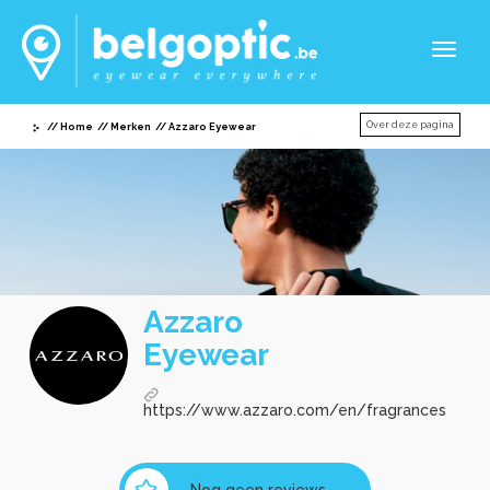
Toggl
naviga
Over deze pagina
Home
Merken
Azzaro Eyewear
Azzaro
Eyewear
https://www.azzaro.com/en/fragrances
Nog geen reviews