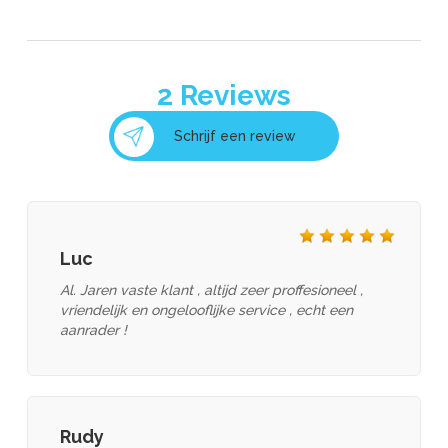
2
Reviews
HOYA Vision
Schrijf een review
Luc
ILENS
Al. Jaren vaste klant , altijd zeer proffesioneel ,
vriendelijk en ongelooflijke service , echt een
aanrader !
Rudy
INAMI - opticien reconnu