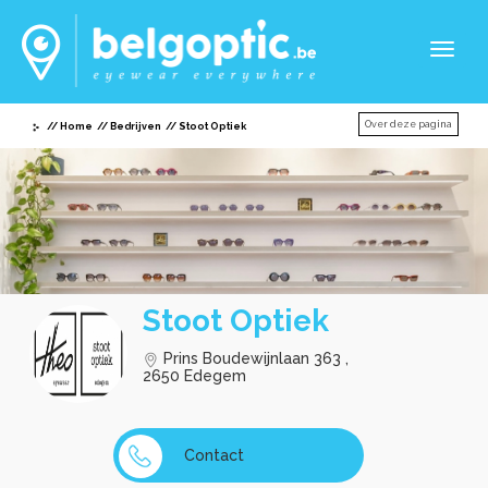
Toggl
naviga
Over deze pagina
Home
Bedrijven
Stoot Optiek
Stoot Optiek
Prins Boudewijnlaan 363 ,
2650 Edegem
Contact