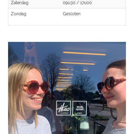
Zaterdag
09u30
/
17u00
Zondag
Gesloten