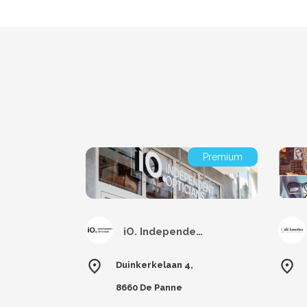
Premium
iO. Independent Opticians De Panne
Duinkerkelaan 4,
8660 De Panne