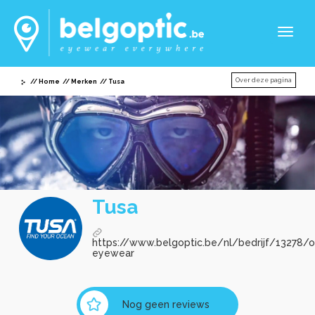
Toggl
naviga
Over deze pagina
Home
Merken
Tusa
Tusa
https://www.belgoptic.be/nl/bedrijf/13278/o
eyewear
Nog geen reviews