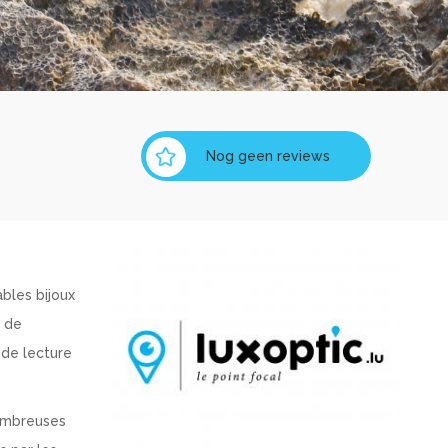
Nog geen reviews
bles bijoux
t de
 de lecture
ombreuses