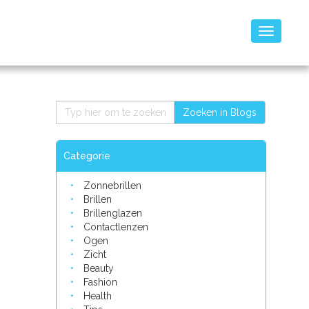
Toggle
navigatio
Zoeken in Blogs
Categorie
Zonnebrillen
Brillen
Brillenglazen
Contactlenzen
Ogen
Zicht
Beauty
Fashion
Health