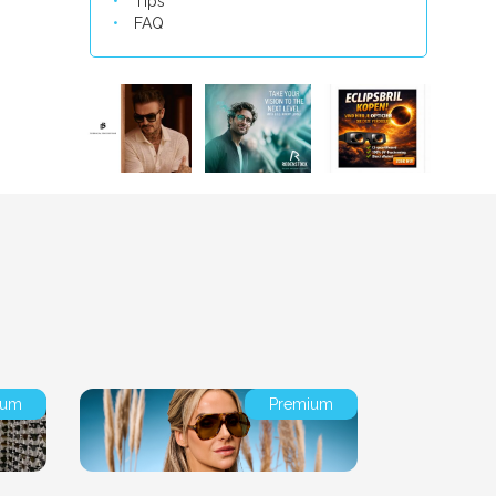
Tips
FAQ
ium
Premium