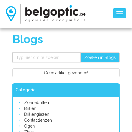
Toggl
naviga
Blogs
Zoeken in Blogs
Geen artikel gevonden!
Categorie
Zonnebrillen
Brillen
Brillenglazen
Contactlenzen
Ogen