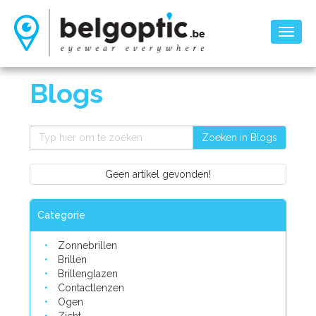
Toggl
naviga
Blogs
Zoeken in Blogs
Geen artikel gevonden!
Categorie
Zonnebrillen
Brillen
Brillenglazen
Contactlenzen
Ogen