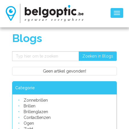
Toggl
naviga
Blogs
Zoeken in Blogs
Geen artikel gevonden!
Categorie
Zonnebrillen
Brillen
Brillenglazen
Contactlenzen
Ogen