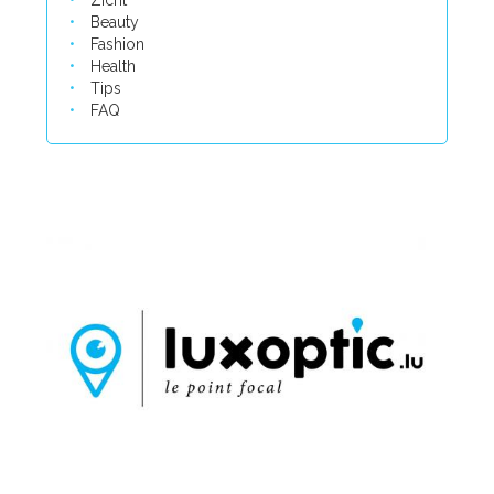
Zicht
Beauty
Fashion
Health
Tips
FAQ