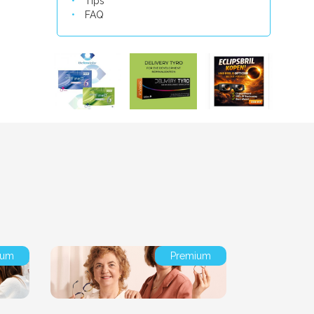
Tips
FAQ
ium
Premium