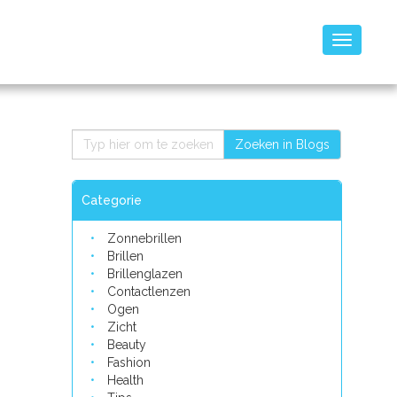
Toggle
navigatio
Zoeken in Blogs
Categorie
Zonnebrillen
Brillen
Brillenglazen
Contactlenzen
Ogen
Zicht
Beauty
Fashion
Health