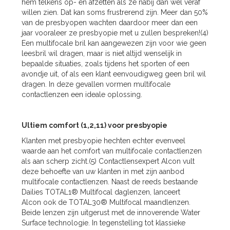
hem telkens op- en afzetten als ze nabij dan wel veraf
willen zien. Dat kan soms frustrerend zijn. Meer dan 50%
van de presbyopen wachten daardoor meer dan een
jaar vooraleer ze presbyopie met u zullen bespreken!(4)
Een multifocale bril kan aangewezen zijn voor wie geen
leesbril wil dragen, maar is niet altijd wenselijk in
bepaalde situaties, zoals tijdens het sporten of een
avondje uit, of als een klant eenvoudigweg geen bril wil
dragen. In deze gevallen vormen multifocale
contactlenzen een ideale oplossing.
Ultiem comfort (1,2,11) voor presbyopie
Klanten met presbyopie hechten echter evenveel
waarde aan het comfort van multifocale contactlenzen
als aan scherp zicht.(5) Contactlensexpert Alcon vult
deze behoefte van uw klanten in met zijn aanbod
multifocale contactlenzen. Naast de reeds bestaande
Dailies TOTAL1® Multifocal daglenzen, lanceert
Alcon ook de TOTAL30® Multifocal maandlenzen.
Beide lenzen zijn uitgerust met de innoverende Water
Surface technologie. In tegenstelling tot klassieke