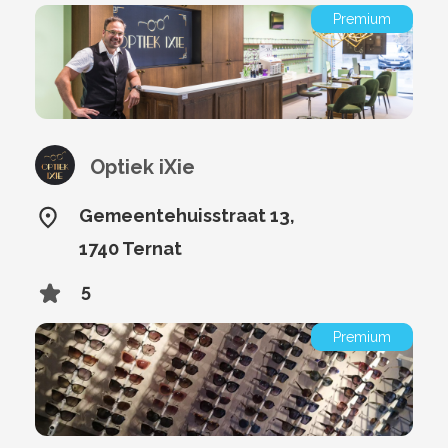
Premium
Optiek iXie
Gemeentehuisstraat 13,
1740 Ternat
5
Premium