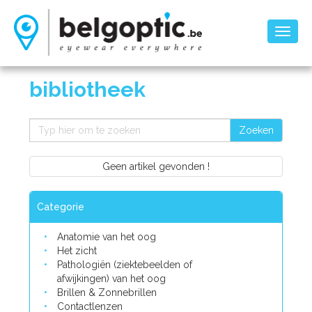
Toggl
naviga
bibliotheek
Zoeken
Geen artikel gevonden !
Categorie
Anatomie van het oog
Het zicht
Pathologiën (ziektebeelden of
afwijkingen) van het oog
Brillen & Zonnebrillen
Contactlenzen