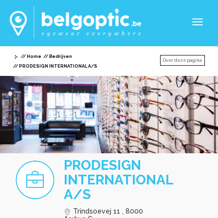
Toggl
naviga
Home
Bedrijven
Over deze pagina
PRODESIGN INTERNATIONAL A/S
PRODESIGN
INTERNATIONAL
A/S
Trindsoevej 11 , 8000