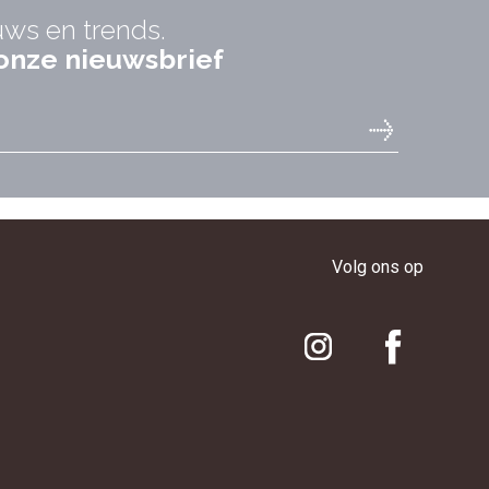
uws en trends.
r onze nieuwsbrief
Volg ons op