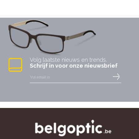
Volg laatste nieuws en trends.
Schrijf in voor onze nieuwsbrief