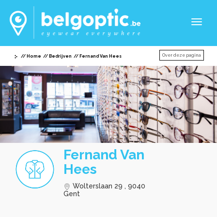
Toggl
naviga
Over deze pagina
Home
Bedrijven
Fernand Van Hees
Fernand Van
Hees
Wolterslaan 29 , 9040
Gent