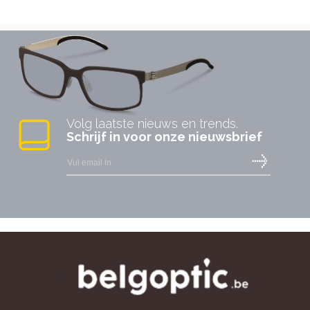
Volg laatste nieuws en trends.
Schrijf in voor onze nieuwsbrief