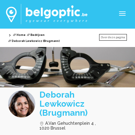
Toggl
naviga
Home
Bedrijven
Over deze pagina
Deborah Lewkowicz (Brugmann)
Deborah
Lewkowicz
(Brugmann)
A.Van Gehuchtenplein 4 ,
1020 Brussel