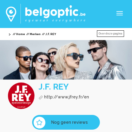
Toggl
naviga
Over deze pagina
Home
Merken
J.F. REY
J.F. REY
http://www.jfrey.fr/en
Nog geen reviews