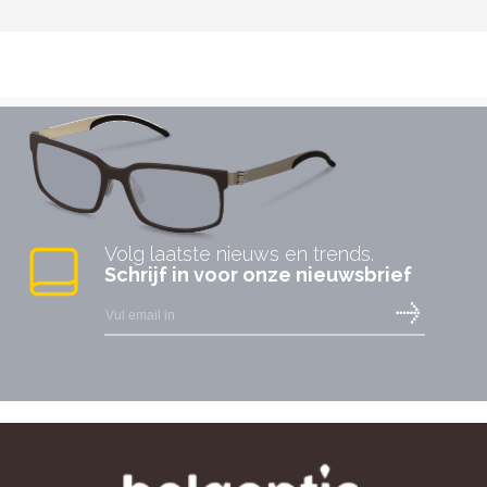
Volg laatste nieuws en trends.
Schrijf in voor onze nieuwsbrief