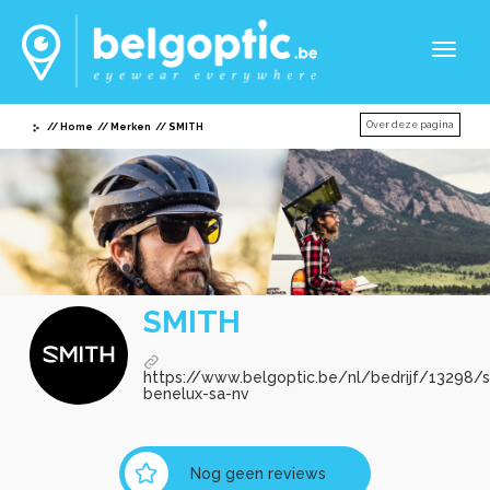
Toggl
naviga
Over deze pagina
Home
Merken
SMITH
SMITH
https://www.belgoptic.be/nl/bedrijf/13298/sa
benelux-sa-nv
Nog geen reviews