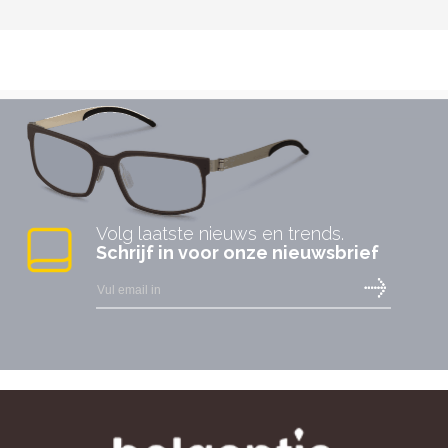
Volg laatste nieuws en trends.
Schrijf in voor onze nieuwsbrief