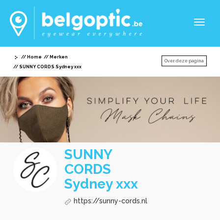
Toggl
naviga
Home
Merken
Over deze pagina
SUNNY CORDS Sydney xxx
SUNNY
CORDS
Sydney xxx
https://sunny-cords.nl