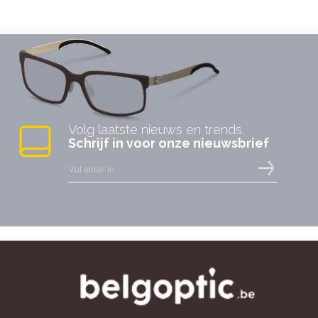
Volg laatste nieuws en trends.
Schrijf in voor onze nieuwsbrief