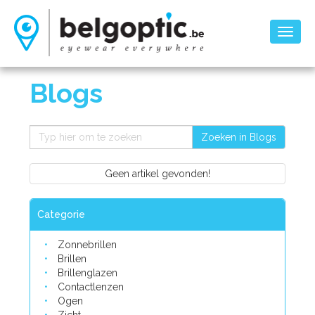
Toggl
naviga
Blogs
Zoeken in Blogs
Geen artikel gevonden!
Categorie
Zonnebrillen
Brillen
Brillenglazen
Contactlenzen
Ogen