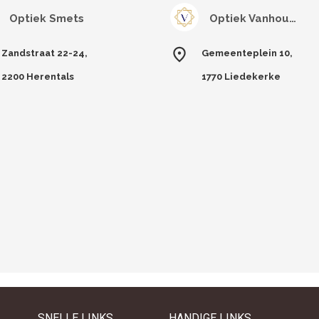
Optiek Smets
Optiek Vanhoutte Vision
Zandstraat 22-24,
Gemeenteplein 10,
2200 Herentals
1770 Liedekerke
SNELLE LINKS
HANDIGE LINKS