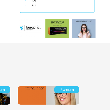
Tips
FAQ
ium
Premium