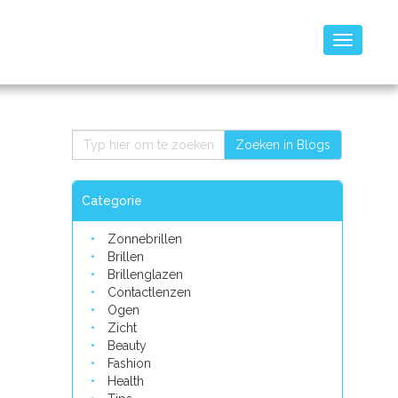
Toggle
navigatio
Zoeken in Blogs
Categorie
Zonnebrillen
Brillen
Brillenglazen
Contactlenzen
Ogen
Zicht
Beauty
Fashion
Health