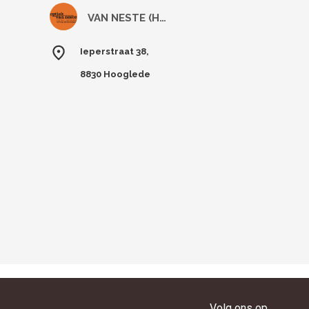
VAN NESTE (Hooglede)
Ieperstraat 38,
8830 Hooglede
Volg ons op