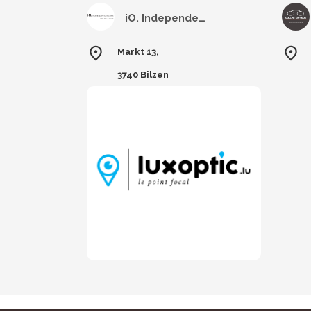
iO. Independent Opticians Bilzen
Markt 13,
3740 Bilzen