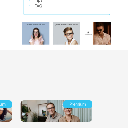
Tips
FAQ
ium
Premium