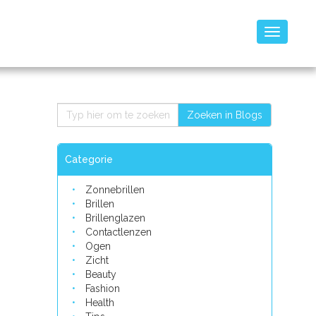
Toggle
navigatio
Zoeken in Blogs
Categorie
Zonnebrillen
Brillen
Brillenglazen
Contactlenzen
Ogen
Zicht
Beauty
Fashion
Health