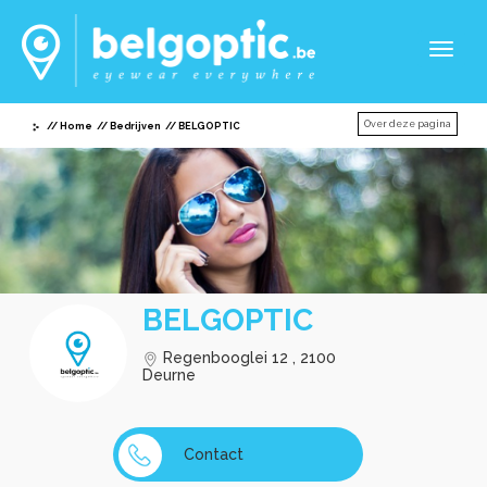
Toggl
naviga
Over deze pagina
Home
Bedrijven
BELGOPTIC
BELGOPTIC
Regenbooglei 12 , 2100
Deurne
Contact