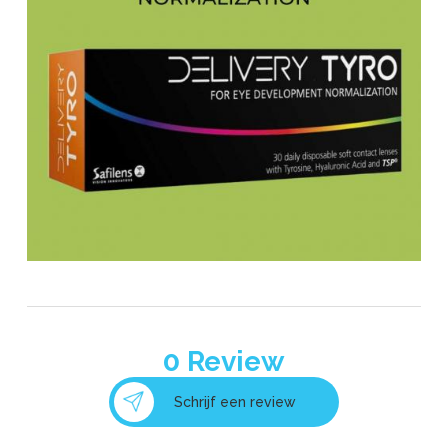
INAMI - opticien reconnu
IZIPIZI
0
Review
Schrijf een review
LACOSTE Eyewear