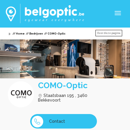
Toggl
naviga
Over deze pagina
Home
Bedrijven
COMO-Optic
COMO-Optic
Staatsbaan 195 , 3460
Bekkevoort
Contact