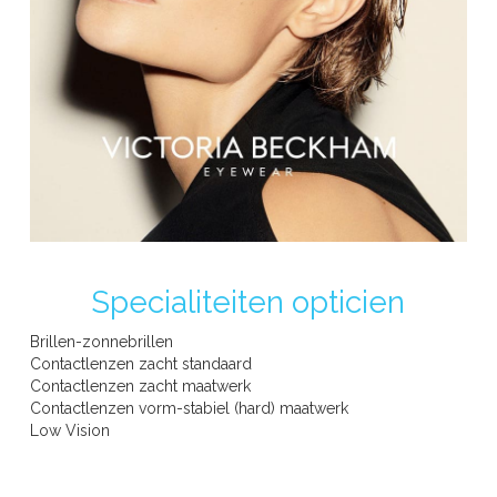
DAVID BECKHAM EYEWEAR
DOLCE & GABBANA
Specialiteiten opticien
Brillen-zonnebrillen
Contactlenzen zacht standaard
Contactlenzen zacht maatwerk
Contactlenzen vorm-stabiel (hard) maatwerk
Low Vision
EMPORIO ARMANI