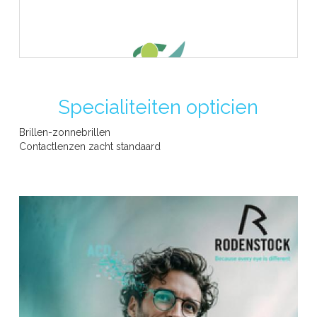
Specialiteiten opticien
RIZIV -erkend opticien
Brillen-zonnebrillen
Contactlenzen zacht standaard
WEEK VAN HET ZIEN - SEMAINE DE LA VISION