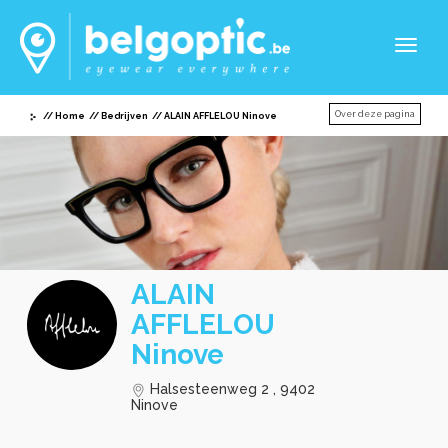
Toggl
naviga
Over deze pagina
Home
Bedrijven
ALAIN AFFLELOU Ninove
ALAIN
AFFLELOU
Ninove
Halsesteenweg 2 , 9402
Ninove