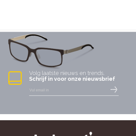
Volg laatste nieuws en trends.
Schrijf in voor onze nieuwsbrief