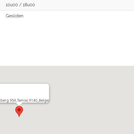
10u00
/
18u00
Gesloten
tberg 95A,Temse,9140,,Belgie