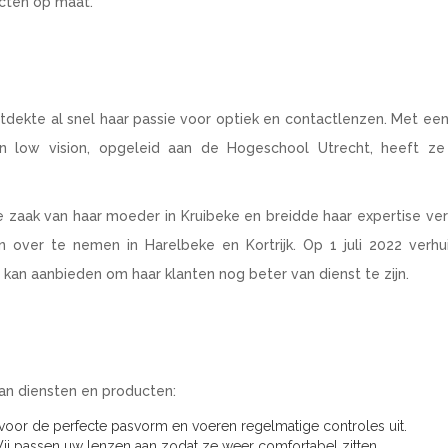
cten op maat.
ntdekte al snel haar passie voor optiek en contactlenzen. Met een
en low vision, opgeleid aan de Hogeschool Utrecht, heeft ze
de zaak van haar moeder in Kruibeke en breidde haar expertise ver
ver te nemen in Harelbeke en Kortrijk. Op 1 juli 2022 verhu
kan aanbieden om haar klanten nog beter van dienst te zijn.
aan diensten en producten:
oor de perfecte pasvorm en voeren regelmatige controles uit.
ij passen uw lenzen aan zodat ze weer comfortabel zitten.