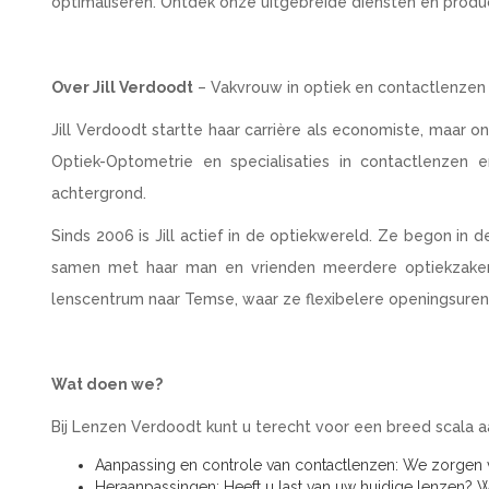
optimaliseren. Ontdek onze uitgebreide diensten en produ
Over Jill Verdoodt
– Vakvrouw in optiek en contactlenzen
Jill Verdoodt startte haar carrière als economiste, maar o
Optiek-Optometrie en specialisaties in contactlenzen 
achtergrond.
Sinds 2006 is Jill actief in de optiekwereld. Ze begon in 
samen met haar man en vrienden meerdere optiekzaken o
lenscentrum naar Temse, waar ze flexibelere openingsuren 
Wat doen we?
Bij Lenzen Verdoodt kunt u terecht voor een breed scala 
Aanpassing en controle van contactlenzen: We zorgen v
Heraanpassingen: Heeft u last van uw huidige lenzen? W