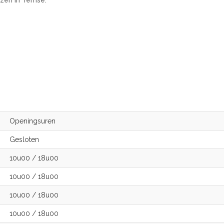
zen in Temse.
Openingsuren
Gesloten
10u00
/
18u00
10u00
/
18u00
10u00
/
18u00
10u00
/
18u00