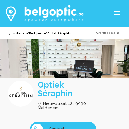
Toggl
naviga
Over deze pagina
Home
Bedrijven
Optiek Séraphin
Optiek
Séraphin
Nieuwstraat 12 , 9990
Maldegem