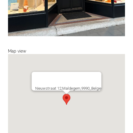
Map view
Nieuwstraat 12,Maldegem,9990,,Belgie