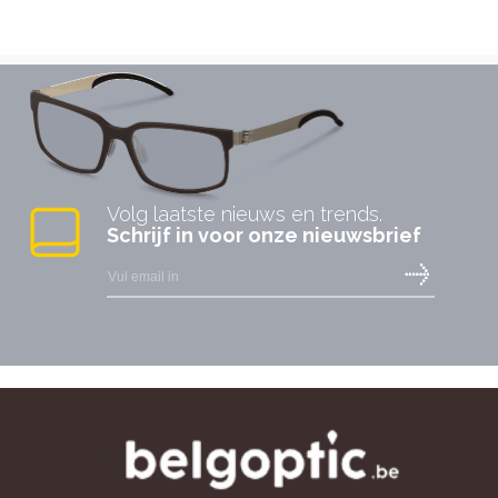
Volg laatste nieuws en trends.
Schrijf in voor onze nieuwsbrief