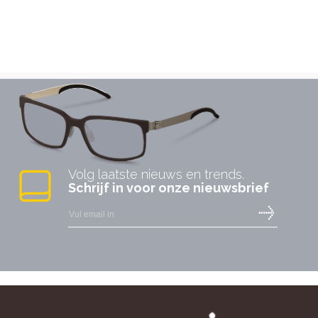
Volg laatste nieuws en trends.
Schrijf in voor onze nieuwsbrief