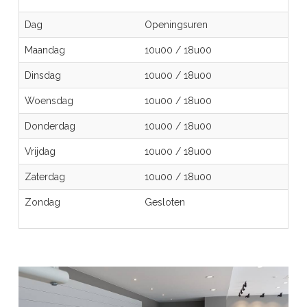
Dag
Openingsuren
Maandag
10u00
/
18u00
Dinsdag
10u00
/
18u00
Woensdag
10u00
/
18u00
Donderdag
10u00
/
18u00
Vrijdag
10u00
/
18u00
Zaterdag
10u00
/
18u00
Zondag
Gesloten