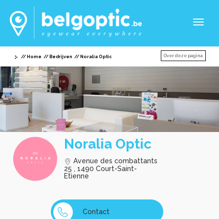
Toggl
naviga
Over deze pagina
Home
Bedrijven
Noralia Optic
Noralia Optic
Avenue des combattants
25 , 1490 Court-Saint-
Etienne
Contact