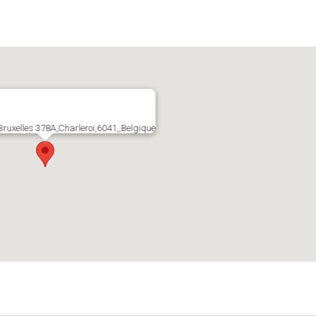
ruxelles 378A,Charleroi,6041,,Belgique