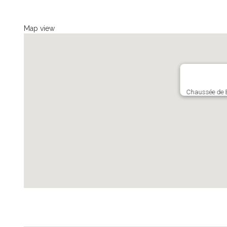
Map view
Chaussée de B