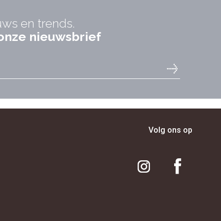
uws en trends.
r onze nieuwsbrief
Volg ons op