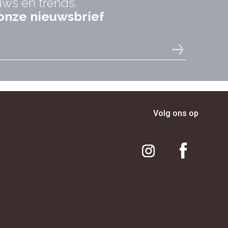
uws en trends.
r onze nieuwsbrief
Volg ons op