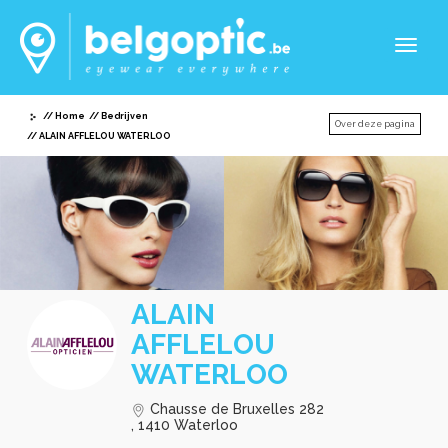
Toggl
naviga
Home
Bedrijven
Over deze pagina
ALAIN AFFLELOU WATERLOO
ALAIN
AFFLELOU
WATERLOO
Chausse de Bruxelles 282
, 1410 Waterloo