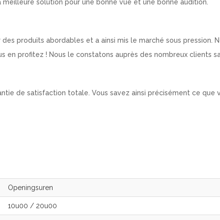
 la meilleure solution pour une bonne vue et une bonne audition.
 des produits abordables et a ainsi mis le marché sous pression. 
s en profitez ! Nous le constatons auprès des nombreux clients sat
antie de satisfaction totale. Vous savez ainsi précisément ce que 
Openingsuren
10u00
/
20u00