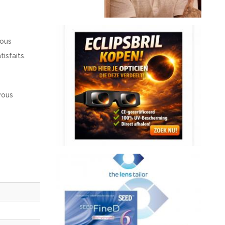
Nous
isfaits.
vous