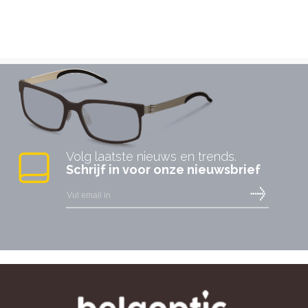
Volg laatste nieuws en trends.
Schrijf in voor onze nieuwsbrief