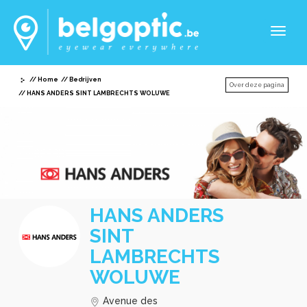
Toggl
naviga
Home
Bedrijven
Over deze pagina
HANS ANDERS SINT LAMBRECHTS WOLUWE
HANS ANDERS
SINT
LAMBRECHTS
WOLUWE
Avenue des