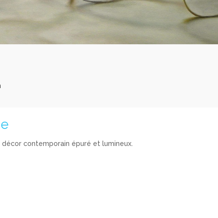
n
ue
n décor contemporain épuré et lumineux.