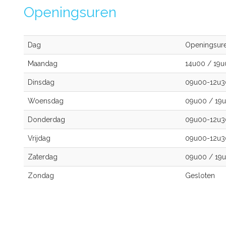
Openingsuren
Dag
Openingsur
Maandag
14u00
/
19u
Dinsdag
09u00-12u
Woensdag
09u00
/
19
Donderdag
09u00-12u
Vrijdag
09u00-12u
Zaterdag
09u00
/
19
Zondag
Gesloten