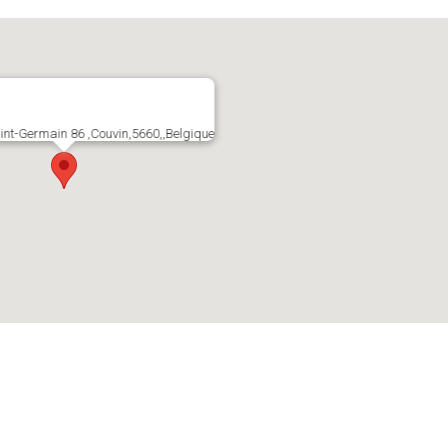
nt-Germain 86 ,Couvin,5660,,Belgique