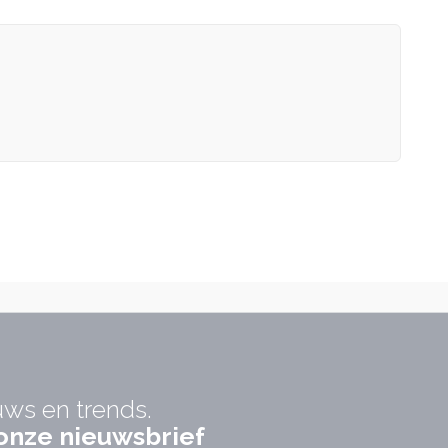
uws en trends.
r onze nieuwsbrief