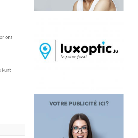
or ons
s kunt