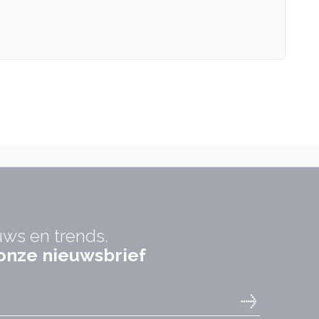
uws en trends.
r onze nieuwsbrief