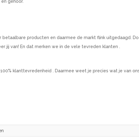
t en gehoor.
r betaalbare producten en daarmee de markt flink uitgedaagd. Do
 jij van! En dat merken we in de vele tevreden klanten .
 100% klanttevredenheid . Daarmee weet je precies wat je van on
en