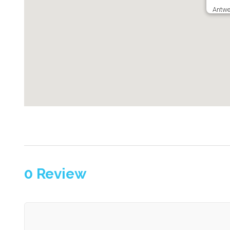
Antwe
0
Review